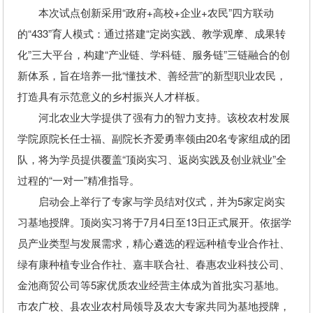
本次试点创新采用“政府+高校+企业+农民”四方联动
的“433”育人模式：通过搭建“定岗实践、教学观摩、成果转
化”三大平台，构建“产业链、学科链、服务链”三链融合的创
新体系，旨在培养一批“懂技术、善经营”的新型职业农民，
打造具有示范意义的乡村振兴人才样板。
河北农业大学提供了强有力的智力支持。该校农村发展
学院原院长任士福、副院长齐爱勇率领由20名专家组成的团
队，将为学员提供覆盖“顶岗实习、返岗实践及创业就业”全
过程的“一对一”精准指导。
启动会上举行了专家与学员结对仪式，并为5家定岗实
习基地授牌。顶岗实习将于7月4日至13日正式展开。依据学
员产业类型与发展需求，精心遴选的程远种植专业合作社、
绿有康种植专业合作社、嘉丰联合社、春惠农业科技公司、
金池商贸公司等5家优质农业经营主体成为首批实习基地。
市农广校、县农业农村局领导及农大专家共同为基地授牌，