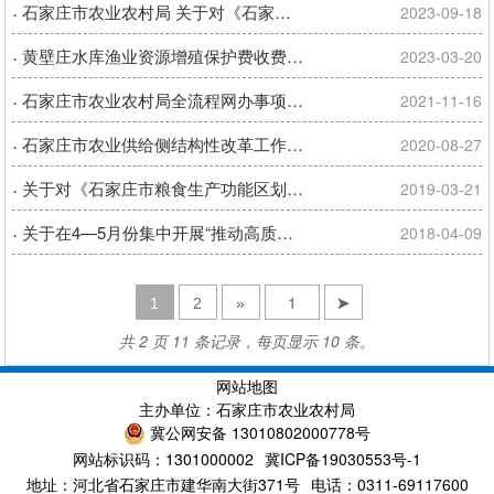
·
石家庄市农业农村局 关于对《石家庄市农业行政处罚自由裁量权基准（征求意见稿）》公开征求意见的 公 告
2023-09-18
·
黄壁庄水库渔业资源增殖保护费收费公示
2023-03-20
·
石家庄市农业农村局全流程网办事项清单
2021-11-16
·
石家庄市农业供给侧结构性改革工作领导小组办公室关于征求《石家庄市做大做强中药材产业实施方案》意见的函
2020-08-27
·
关于对《石家庄市粮食生产功能区划定工作2019年实施方案》征求意见的函
2019-03-21
·
关于在4—5月份集中开展“推动高质量发 展、建设经济强市”专题问计活动的通知
2018-04-09
1
2
»
➤
共 2 页 11 条记录，每页显示 10 条。
网站地图
主办单位：石家庄市农业农村局
冀公网安备 13010802000778号
网站标识码：1301000002
冀ICP备19030553号-1
地址：河北省石家庄市建华南大街371号
电话：0311-69117600