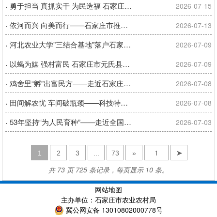
·
勇于担当 真抓实干 为民造福 石家庄市各单位深入开展树立和践行正确政绩观学习教育
2026-07-15
·
依河而兴 向美而行——石家庄市推进滹沱河沿岸和美乡村重点片区建设
2026-07-13
·
河北农业大学"三结合基地"落户石家庄市农林科学研究院赵县实验基地
2026-07-09
·
以蝎为媒 强村富民 石家庄市元氏县特色养殖拓新路
2026-07-09
·
鸡舍里“孵”出富民方——走近石家庄市优秀共产党员、市畜牧技术推广站农业技术推广研究员褚素乔
2026-07-08
·
田间解农忧 车间破瓶颈——科技特派员“把脉”开方送先进技术到一线
2026-07-08
·
53年坚持“为人民育种”——走近全国优秀共产党员、石家庄市农林科学研究院名誉院长、研究员郭进考
2026-07-03
1
2
3
...
73
»
➤
共 73 页 725 条记录，每页显示 10 条。
网站地图
主办单位：石家庄市农业农村局
冀公网安备 13010802000778号