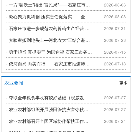
·
一方“硒沃土”结出“富民果”——石家庄市栾城区做强富硒食品产业...
2026-08-06
·
凝心聚力抓科创 压实责任促落实——全市2026年农业科技教育工...
2026-08-03
·
石家庄市进一步规范农药兽药生产经营 使用综合整治行动问题线索征...
2026-07-31
·
实验室搬到地头上—河北农大“三结合基地”落地市农科院赵县基地
2026-07-23
·
勇于担当 真抓实干 为民造福 石家庄市各单位深入开展树立和践行...
2026-07-15
·
依河而兴 向美而行——石家庄市推进滹沱河沿岸和美乡村重点片区建...
2026-07-13
农业要闻
更多
·
夺取全年粮食丰收有较好基础（权威发布）
2026-07-27
·
农业农村部组织开展强田管抗灾害夺秋粮丰收行动
2026-07-27
·
农业农村部召开全国区域协作帮扶工作会议
2026-07-24