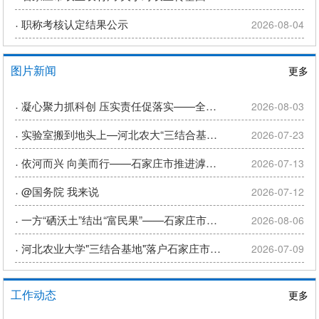
·
职称考核认定结果公示
2026-08-04
图片新闻
更多
·
凝心聚力抓科创 压实责任促落实——全市2026年农业科技教育工...
2026-08-03
·
实验室搬到地头上—河北农大“三结合基地”落地市农科院赵县基地
2026-07-23
·
依河而兴 向美而行——石家庄市推进滹沱河沿岸和美乡村重点片区建...
2026-07-13
·
@国务院 我来说
2026-07-12
·
一方“硒沃土”结出“富民果”——石家庄市栾城区做强富硒食品产业...
2026-08-06
·
河北农业大学"三结合基地"落户石家庄市农林科学研究院赵县实验基...
2026-07-09
工作动态
更多