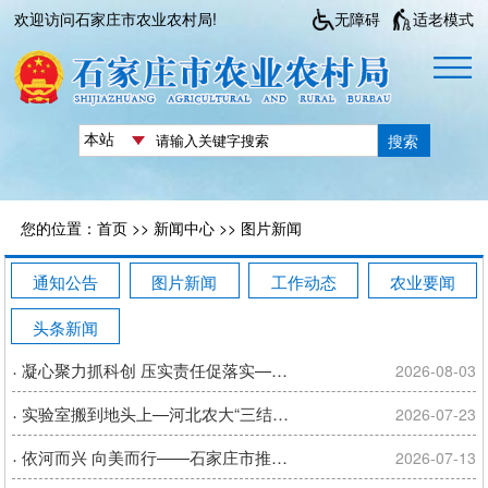
欢迎访问石家庄市农业农村局!
无障碍
适老模式
搜索
您的位置：
首页
>>
新闻中心
>>
图片新闻
通知公告
图片新闻
工作动态
农业要闻
头条新闻
·
凝心聚力抓科创 压实责任促落实——全市2026年农业科技教育工作培训会召开
2026-08-03
·
实验室搬到地头上—河北农大“三结合基地”落地市农科院赵县基地
2026-07-23
·
依河而兴 向美而行——石家庄市推进滹沱河沿岸和美乡村重点片区建设
2026-07-13