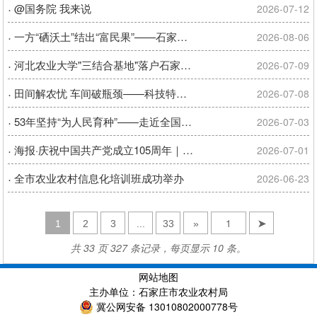
·
@国务院 我来说
2026-07-12
·
一方“硒沃土”结出“富民果”——石家庄市栾城区做强富硒食品产业集群铺就富民路
2026-08-06
·
河北农业大学"三结合基地"落户石家庄市农林科学研究院赵县实验基地
2026-07-09
·
田间解农忧 车间破瓶颈——科技特派员“把脉”开方送先进技术到一线
2026-07-08
·
53年坚持“为人民育种”——走近全国优秀共产党员、石家庄市农林科学研究院名誉院长、研究员郭进考
2026-07-03
·
​海报·庆祝中国共产党成立105周年｜初心如磐 薪火相传
2026-07-01
·
全市农业农村信息化培训班成功举办
2026-06-23
1
2
3
...
33
»
➤
共 33 页 327 条记录，每页显示 10 条。
网站地图
主办单位：石家庄市农业农村局
冀公网安备 13010802000778号