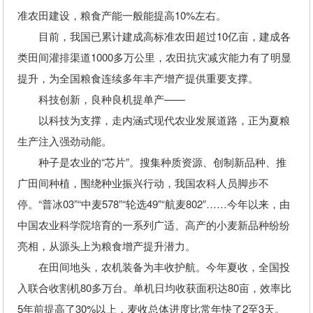
准农田建设，粮食产能一般能提高10%左右。
目前，我国已累计建成高标准农田超过10亿亩，建成各
类田间灌排渠道1000多万公里，农田抗灾减灾能力有了明显
提升，为全国粮食连续多年丰产增产提供重要支撑。
科技创新，良种良机提单产——
以科技为支撑，走内涵式现代农业发展道路，正为夏粮
生产注入强劲动能。
种子是农业的“芯片”。搜集种质资源、创制新品种、推
广田间种植，围绕种业振兴行动，我国农科人员脚步不
停。“普冰03”“中麦578”“轮选49”“航麦802”……今年以来，由
中国农业科学院培育的一系列广适、高产的小麦新品种纷纷
亮相，从源头上为粮食增产提升潜力。
在田间地头，农机装备为丰收护航。今年夏收，全国投
入联合收割机80多万台。单机日均收获面积达80亩，效率比
5年前提高了30%以上，麦收总体进度比常年快了2至3天。