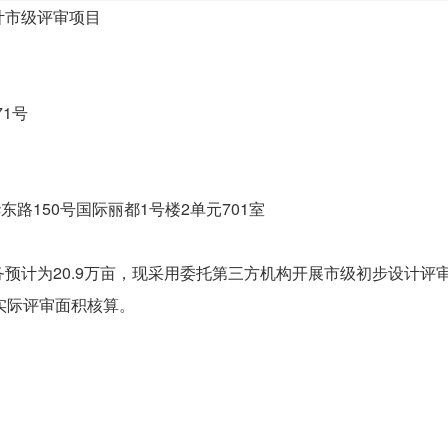
计市级评审项目
1号
司
路150号国际丽都1号楼2单元701室
务预计为20.9万亩，现采用委托第三方机构开展市级初步设计评
照实际评审面积核算。