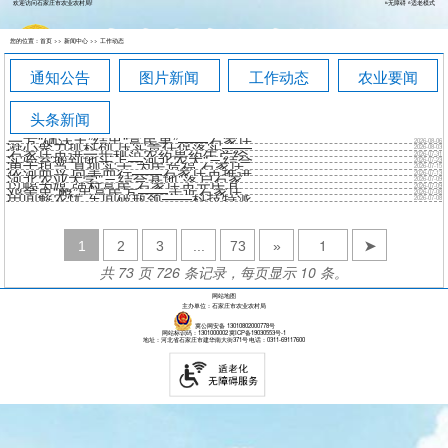
欢迎访问石家庄市农业农村局!
无障碍
适老模式
您的位置：
首页
>>
新闻中心
>>
工作动态
通知公告
图片新闻
工作动态
农业要闻
搜
索
头条新闻
·
一方“硒沃土”结出“富民果”——石家庄市栾城区做强富硒食品产业集群铺就富民路
·
2026-08-06
凝心聚力抓科创 压实责任促落实——全市2026年农业科技教育工作培训会召开
·
2026-08-03
石家庄市进一步规范农药兽药生产经营 使用综合整治行动问题线索征集启事
·
2026-07-31
实验室搬到地头上—河北农大“三结合基地”落地市农科院赵县基地
·
2026-07-23
勇于担当 真抓实干 为民造福 石家庄市各单位深入开展树立和践行正确政绩观学习教育
·
2026-07-15
依河而兴 向美而行——石家庄市推进滹沱河沿岸和美乡村重点片区建设
·
2026-07-13
河北农业大学"三结合基地"落户石家庄市农林科学研究院赵县实验基地
·
2026-07-09
以蝎为媒 强村富民 石家庄市元氏县特色养殖拓新路
·
2026-07-09
鸡舍里“孵”出富民方——走近石家庄市优秀共产党员、市畜牧技术推广站农业技术推广研究员褚素乔
·
2026-07-08
田间解农忧 车间破瓶颈——科技特派员“把脉”开方送先进技术到一线
2026-07-08
1
2
3
...
73
»
➤
共 73 页 726 条记录，每页显示 10 条。
网站地图
主办单位：石家庄市农业农村局
冀公网安备 13010802000778号
网站标识码：1301000002
冀ICP备19030553号-1
地址：河北省石家庄市建华南大街371号
电话：0311-69117600