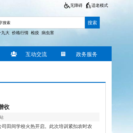
无障碍
适老模式
搜索
十九大
价格行情
检疫
病虫害
互动交流
政务服务
增收
网站
限公司田间学校火热开启。此次培训紧扣农时农