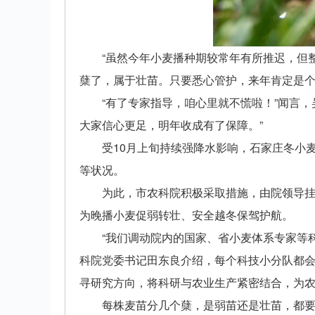
“虽然今年小麦播种期较常年有所推迟，但
蘖了，属于壮苗。只要悉心管护，来年肯定是个
“有了专家指导，咱心里就不慌啦！”闻言
大家信心更足，明年收成有了保障。”
受10月上旬持续强降水影响，石家庄冬小
等状况。
为此，市农科院积极采取措施，由院领导挂
为晚播小麦促弱转壮、安全越冬保驾护航。
“我们调动院内的国家、省小麦体系专家等
科院党委书记田东良介绍，每个科技小分队都
寻研究方向，将科研与农业生产紧密结合，为
每株麦苗分几个蘖，是弱苗还是壮苗，都