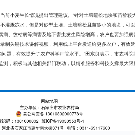
。
当前小麦生长情况提出管理建议。“针对土壤暄松地块和苗龄较
以不灌溉冻水，但是对砂型土壤、土壤暄松且苗龄小的地块，可
基腐病、纹枯病等病害及地下害虫发生风险增高，农户也要加强病
还录制关键技术讲解视频，利用线上平台发送给更多农户，有效
的问题，有效提升了农户科学种管水平。”田东良表示，市农科
”监测，积极与其他相关部门联动，以精准服务和科技支撑最大
网站地图
主办单位：石家庄市农业农村局
冀公网安备 13010802000778号
识码：1301000002
冀ICP备19030553号-1
：河北省石家庄市建华南大街371号
电话：0311-69117600